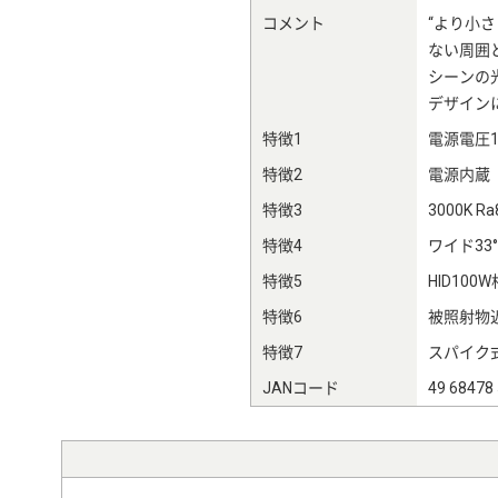
コメント
“より小
ない周囲
シーンの
デザイン
特徴1
電源電圧1
特徴2
電源内蔵
特徴3
3000K Ra
特徴4
ワイド33°
特徴5
HID100
特徴6
被照射物近
特徴7
スパイク
JANコード
49 68478