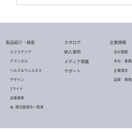
AD-3237-L
AD-3238H-L
AD-3145-N
製品紹介・検索
カタログ
企業情報
AD-3148-N
AD-3149-N
AD-3143-L
納入事例
エクステリア
会社概要
メディア掲載
テクニカル
本社・事業
ヘルス＆ウェルネス
企業理念
サポート
デザイン
品質・環境
Zライト
AD-3331-L
品番検索
調光器適合一覧表