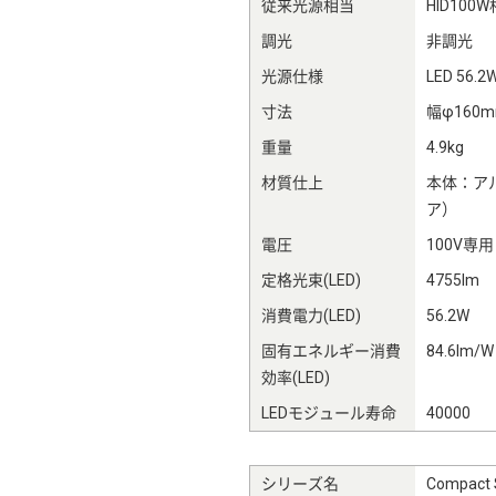
従来光源相当
HID100
調光
非調光
光源仕様
LED 56.2
寸法
幅φ160
重量
4.9kg
材質仕上
本体：ア
ア）
電圧
100V専用
定格光束(LED)
4755lm
消費電力(LED)
56.2W
固有エネルギー消費
84.6lm/W
効率(LED)
LEDモジュール寿命
40000
シリーズ名
Compa