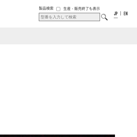
00
件
00
件
お気に入り
製品検索
生産・販売終了も表示
お気に入りリス
リスト
JP
EN
ト