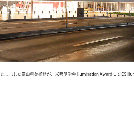
美術館が、米照明学会 Illumination AwardにてIES Illumin