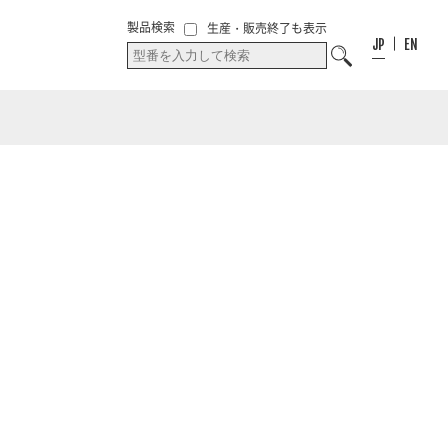
00
件
00
件
お気に入り
製品検索
生産・販売終了も表示
お気に入りリス
リスト
JP
EN
ト