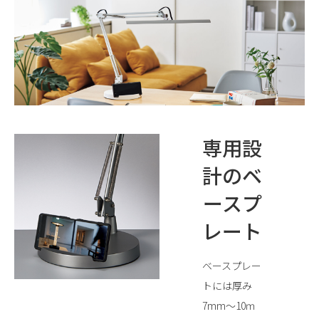
専用設
計のベ
ースプ
レート
ベースプレー
トには厚み
7mm～10ｍ