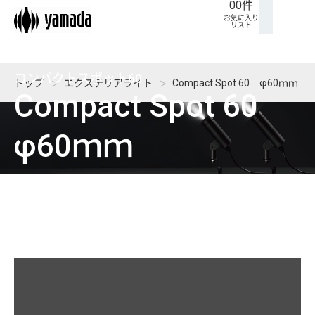
00
件
ト
に
ム
せ
お気に入り
リスト
入
り
リ
コンパクトスポット60
トップ
エクステリアライト
Compact Spot 60 φ60ｍｍ
ス
Compact Spot 60
ト
φ60ｍｍ