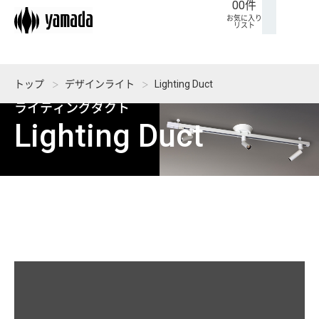
00
件
ト
に
ム
せ
お気に入り
リスト
入
り
リ
トップ
デザインライト
Lighting Duct
ス
ライティングダクト
ト
Lighting Duct