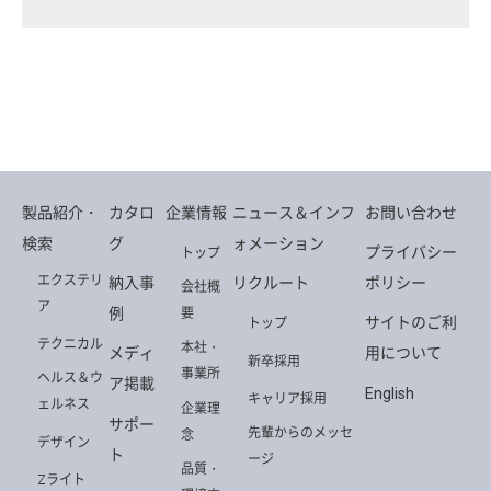
製品紹介・
カタロ
企業情報
ニュース＆インフ
お問い合わせ
検索
グ
ォメーション
プライバシー
トップ
エクステリ
納入事
リクルート
ポリシー
会社概
ア
例
要
サイトのご利
トップ
テクニカル
本社・
メディ
用について
新卒採用
事業所
ヘルス＆ウ
ア掲載
English
キャリア採用
ェルネス
企業理
サポー
先輩からのメッセ
念
デザイン
ト
ージ
品質・
Zライト