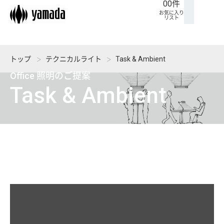
00
件
ト
に
ム
せ
お気に入り
リスト
入
り
リ
トップ
テクニカルライト
Task & Ambient
ス
Office 照明のご提案
ト
Task & Ambient