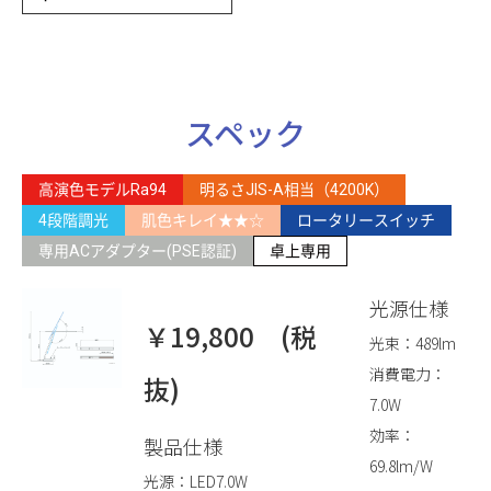
スペック
高演色モデルRa94
明るさJIS-A相当（4200K）
4段階調光
肌色キレイ★★☆
ロータリースイッチ
専用ACアダプター(PSE認証)
卓上専用
光源仕様
￥19,800 (税
光束：489lm
消費電力：
抜)
7.0W
効率：
製品仕様
69.8lm/W
光源：LED7.0W