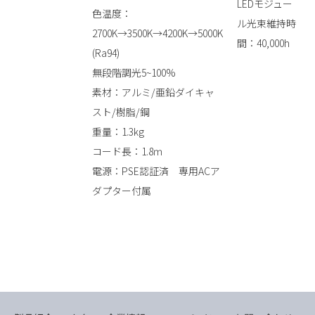
LEDモジュー
色温度：
ル光束維持時
2700K→3500K→4200K→5000K
間：40,000h
(Ra94)
無段階調光5~100%
素材：アルミ/亜鉛ダイキャ
スト/樹脂/鋼
重量：1.3kg
コード長：1.8ｍ
電源：PSE認証済 専用ACア
ダプター付属