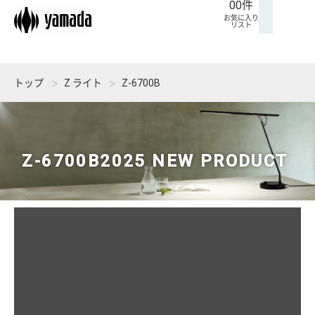
00
件
ト
に
ム
せ
お気に入り
リスト
入
り
リ
トップ
Z ライト
Z-6700B
ス
ト
Z-6700B
2025 NEW PRODUCT