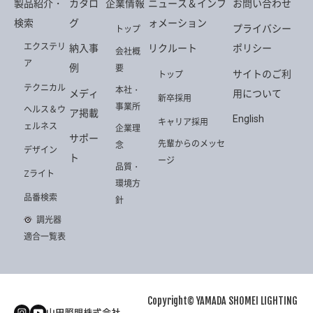
製品紹介・
カタロ
企業情報
ニュース＆インフ
お問い合わせ
検索
グ
ォメーション
プライバシー
トップ
エクステリ
納入事
リクルート
ポリシー
会社概
ア
例
要
サイトのご利
トップ
テクニカル
本社・
メディ
用について
新卒採用
事業所
ヘルス＆ウ
ア掲載
English
キャリア採用
ェルネス
企業理
サポー
先輩からのメッセ
念
デザイン
ト
ージ
品質・
Zライト
環境方
品番検索
針
調光器
適合一覧表
Copyright© YAMADA SHOMEI LIGHTING