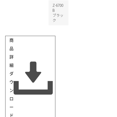
Z-6700
B
ブラッ
ク
商
品
詳
細
ダ
ウ
ン
ロ
ー
ド