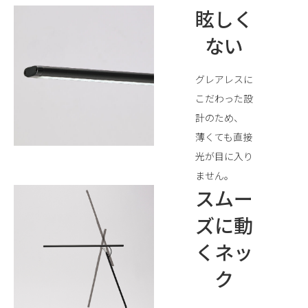
眩しく
ない
グレアレスに
こだわった設
計のため、
薄くても直接
光が目に入り
ません。
スムー
ズに動
くネッ
ク