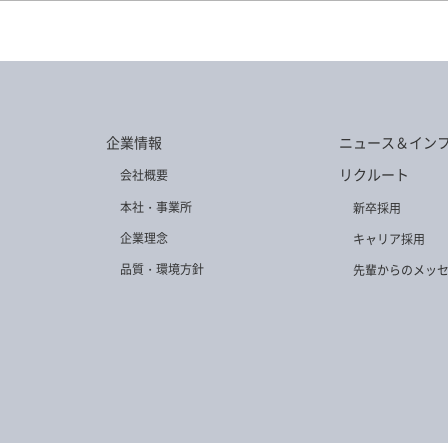
7H-W
AD-2925H-W
AD-2585H-W
AD-2925H-N
AD-
企業情報
ニュース＆イン
3H-N
AD-2923H-L
AD-2924H-L
AD-2586H-N
AD-
リクルート
会社概要
本社・事業所
新卒採用
企業理念
キャリア採用
品質・環境方針
先輩からのメッ
8H-N
AD-2951H-W
AD-2925H-L
AD-3181H-L
AD-
5H-L