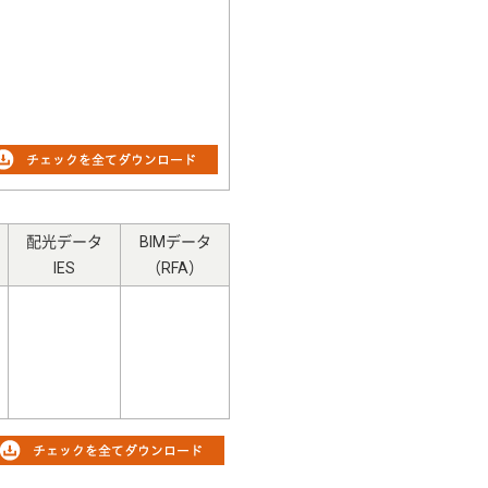
配光データ
BIMデータ
IES
（RFA）