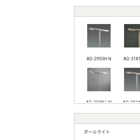
AD-2950H-N
AD-318
AD-2588H-W
AD-292
ポールライト