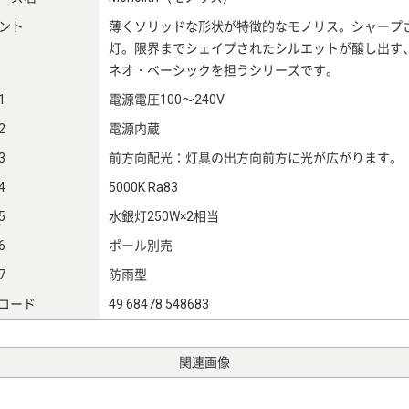
ント
薄くソリッドな形状が特徴的なモノリス。シャープ
灯。限界までシェイプされたシルエットが醸し出す
ネオ・ベーシックを担うシリーズです。
1
電源電圧100～240V
2
電源内蔵
3
前方向配光：灯具の出方向前方に光が広がります。
4
5000K Ra83
5
水銀灯250W×2相当
6
ポール別売
7
防雨型
Nコード
49 68478 548683
関連画像