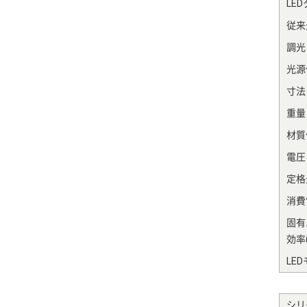
LE
従来
調光
光源
寸法
重量
材質
電圧
定格光
消費電
固有
効率(
LE
シリ