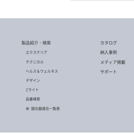
AD-2924H-N
AD-258
製品紹介・検索
カタログ
AD-2949H-W
AD-292
納入事例
エクステリア
メディア掲載
テクニカル
ヘルス＆ウェルネス
サポート
デザイン
AD-2586H-W
AD-258
Zライト
品番検索
調光器適合一覧表
AD-2587H-L
AD-258