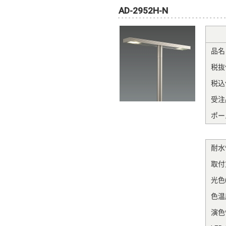
AD-2952H-N
品名
税抜
税込
受注
ポー
耐水
取付
光色(
色温度
演色性