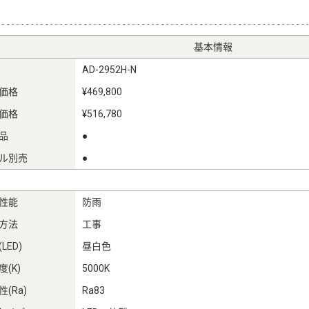
基本情報
AD-2952H-N
価格
¥469,800
価格
¥516,780
品
●
ル別売
●
性能
防雨
方法
工事
LED)
昼白色
(K)
5000K
(Ra)
Ra83