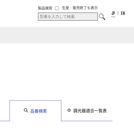
00
件
00
件
お気に入り
生産・販売終了も表示
製品検索
お気に入りリス
リスト
JP
EN
ト
調光器適合一覧表
品番検索