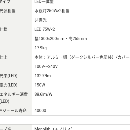
Dタイプ
LED一体型
光源相当
水銀灯250W×2相当
非調光
仕様
LED 75W×2
幅1300×200mm・高255mm
17.9kg
仕上
本体：アルミ・鋼（ダークシルバー色塗装）/カバ
100V～240V
束(LED)
13297lm
力(LED)
150W
エネルギー消費
88.6lm/W
LED)
Dモジュール寿命
40000
ーズ名
Monolith（モノリス）