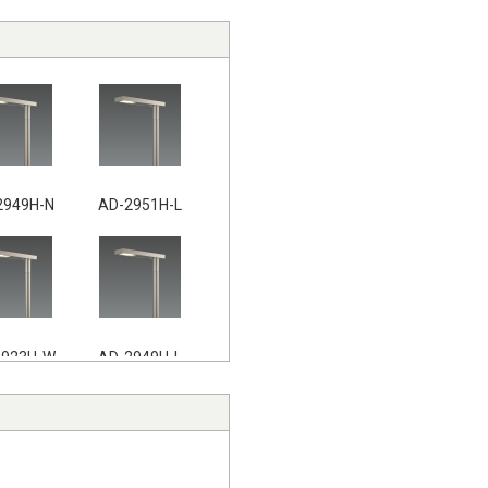
2949H-N
AD-2951H-L
2923H-W
AD-2949H-L