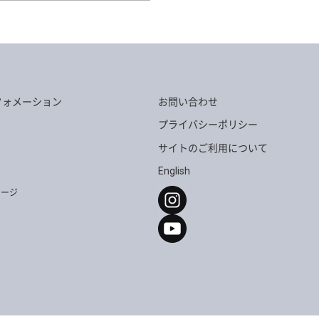
2950H-W
AD-2588H-L
フォメーション
お問い合わせ
2950H-L
AD-2952H-W
プライバシーポリシー
サイトのご利用について
English
セージ
2585H-N
AD-2926H-L