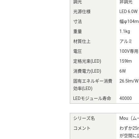
調光
非調光
光源仕様
LED 6.0W
寸法
幅φ104
重量
1.1kg
材質仕上
アルミ
電圧
100V専用
定格光束(LED)
159lm
消費電力(LED)
6W
固有エネルギー消費
26.5lm/W
効率(LED)
LEDモジュール寿命
40000
シリーズ名
Mou（ム
コメント
わずか2
が空間に