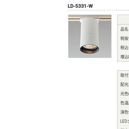
LD-5331-W
品名
税抜
税込
埋込
取付
配光
光色(
色温度
演色性
LE