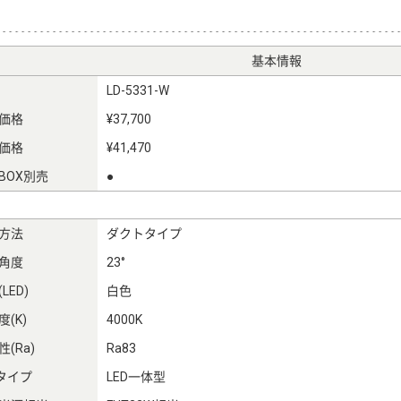
基本情報
LD-5331-W
価格
¥37,700
価格
¥41,470
BOX別売
●
方法
ダクトタイプ
角度
23°
LED)
白色
(K)
4000K
(Ra)
Ra83
Dタイプ
LED一体型