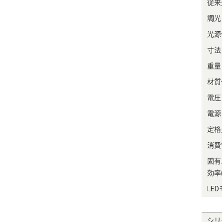
従来
調光
光源
寸法
重量
材質
電圧
電源
定格光
消費電
固有
効率(
LE
シリ