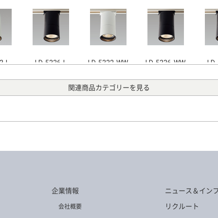
3-L
LD-5336-L
LD-5332-WW
LD-5336-WW
LD-
関連商品カテゴリーを見る
8-WW
LD-5334-WW
LD-5334-W
LD-5331-L
LD-
企業情報
ニュース＆イン
1-WW
リクルート
会社概要