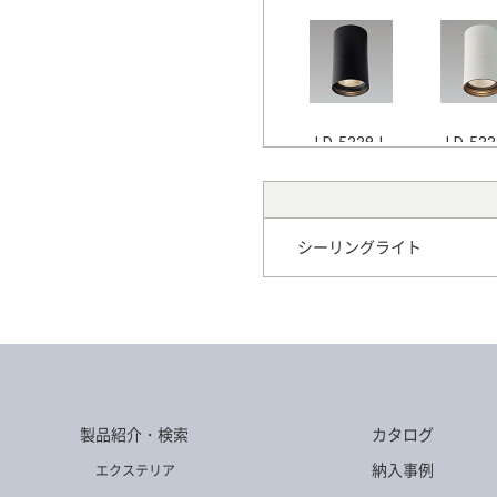
LD-5338-L
LD-533
シーリングライト
LD-5335-W
LD-533
製品紹介・検索
カタログ
LD-5335-WW
LD-533
納入事例
エクステリア