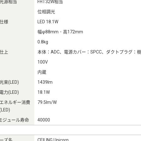
光源相当
FHT32W相当
位相調光
仕様
LED 18.1W
幅φ88mm・高172mm
0.8kg
仕上
本体：ADC、電源カバー：SPCC、ダクトプラグ：
100V
内蔵
束(LED)
1439lm
力(LED)
18.1W
エネルギー消費
79.5lm/W
LED)
Dモジュール寿命
40000
ーズ名
CEILING Unicorn