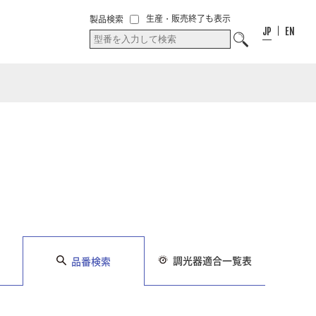
00
件
00
件
お気に入り
生産・販売終了も表示
製品検索
お気に入りリス
リスト
JP
EN
ト
調光器適合一覧表
品番検索