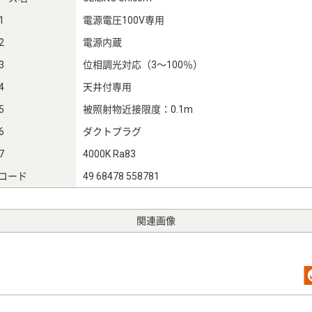
1
電源電圧100V専用
2
電源内蔵
3
位相調光対応（3～100％）
4
天井付専用
5
被照射物近接限度：0.1m
6
ダクトプラグ
7
4000K Ra83
Nコード
49 68478 558781
関連画像