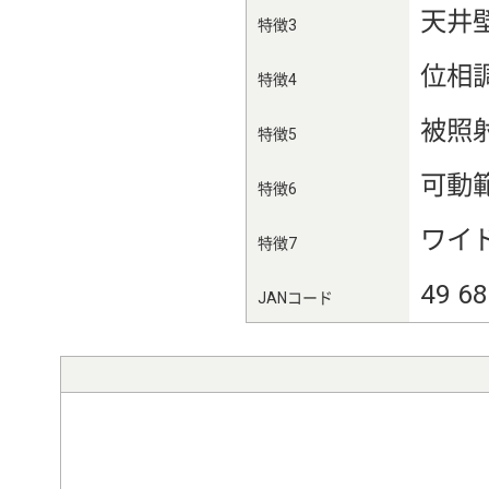
天井
特徴3
位相
特徴4
被照射
特徴5
可動範
特徴6
ワイド
特徴7
49 6
JANコード