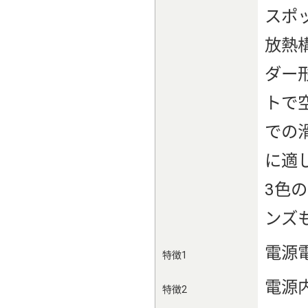
スポ
放熱
ダー
トで
での
に適
3色
ンズ
電源電
特徴1
電源
特徴2