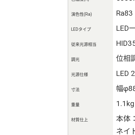
Ra83
演色性(Ra)
LED
LEDタイプ
HID
従来光源相当
位相
調光
LED 
光源仕様
幅φ8
寸法
1.1kg
重量
本体
材質仕上
ネイ