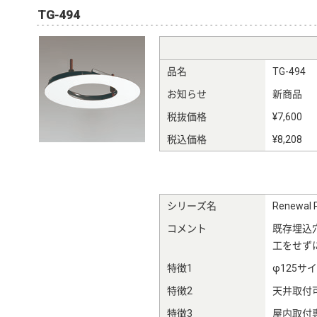
TG-494
品名
TG-494
お知らせ
新商品
税抜価格
¥7,600
税込価格
¥8,208
シリーズ名
Renewal P
コメント
既存埋込
工をせず
特徴1
φ125サ
特徴2
天井取付
特徴3
屋内取付