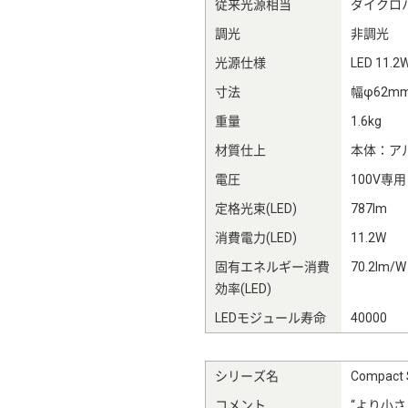
従来光源相当
ダイクロ
調光
非調光
光源仕様
LED 11.2
寸法
幅φ62m
重量
1.6kg
材質仕上
本体：ア
電圧
100V専用
定格光束(LED)
787lm
消費電力(LED)
11.2W
固有エネルギー消費
70.2lm/W
効率(LED)
LEDモジュール寿命
40000
シリーズ名
Compa
コメント
“より小