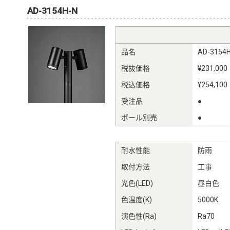
AD-3154H-N
品名
AD-3154
税抜価格
¥231,000
税込価格
¥254,100
受注品
●
ポール別売
●
耐水性能
防雨
取付方法
工事
光色(LED)
昼白色
色温度(K)
5000K
演色性(Ra)
Ra70