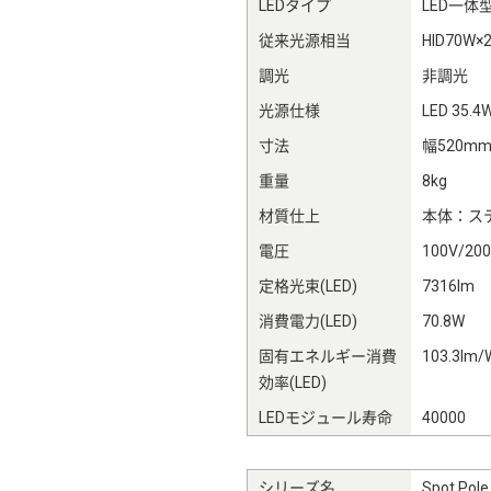
LEDタイプ
LED一体
従来光源相当
HID70W
調光
非調光
光源仕様
LED 35.4
寸法
幅520m
重量
8kg
材質仕上
本体：ス
電圧
100V/20
定格光束(LED)
7316lm
消費電力(LED)
70.8W
固有エネルギー消費
103.3lm/
効率(LED)
LEDモジュール寿命
40000
シリーズ名
Spot Pole