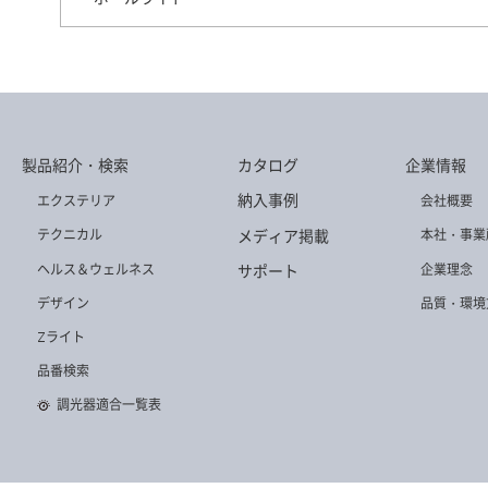
AD-3157H-N
AD-3156H-N
AD-3338H-L
製品紹介・検索
カタログ
企業情報
AD-3215H-L
AD-3151H-N
AD-3155H-L
納入事例
エクステリア
会社概要
メディア掲載
テクニカル
本社・事業
ヘルス＆ウェルネス
企業理念
サポート
デザイン
品質・環境
AD-3153H-N
Zライト
品番検索
調光器適合一覧表