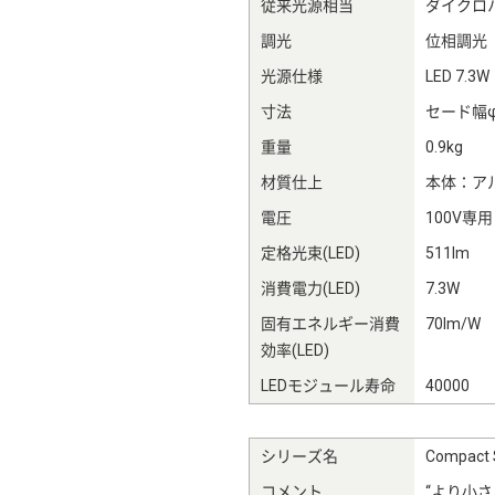
従来光源相当
ダイクロ
調光
位相調光
光源仕様
LED 7.3W
寸法
セード幅φ
重量
0.9kg
材質仕上
本体：ア
電圧
100V専用
定格光束(LED)
511lm
消費電力(LED)
7.3W
固有エネルギー消費
70lm/W
効率(LED)
LEDモジュール寿命
40000
シリーズ名
Compac
コメント
“より小