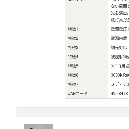
ない周囲
光を演出
蔵灯具だ
特徴1
電源電圧1
特徴2
電源内蔵
特徴3
調光対応（
特徴4
被照射物近
特徴5
※1コ用
特徴6
3000K Ra
特徴7
ミディアム
JANコード
49 68478