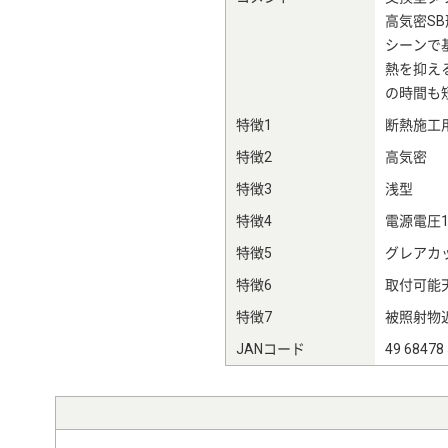
高気密S
シーンで
熱を抑え
の時間も
特徴1
断熱施工
特徴2
高気密
特徴3
浅型
特徴4
電源電圧1
特徴5
グレアカッ
特徴6
取付可能天
特徴7
被照射物近
JANコード
49 68478