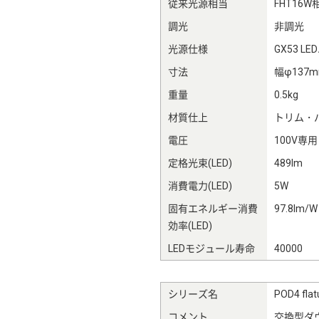
従来光源相当
FHT16W
調光
非調光
光源仕様
GX53 L
寸法
幅φ137
重量
0.5kg
材質仕上
トリム・
電圧
100V専用
定格光束(LED)
489lm
消費電力(LED)
5W
固有エネルギー消費
97.8lm/W
効率(LED)
LEDモジュール寿命
40000
シリーズ名
POD4 f
コメント
交換型ダウ