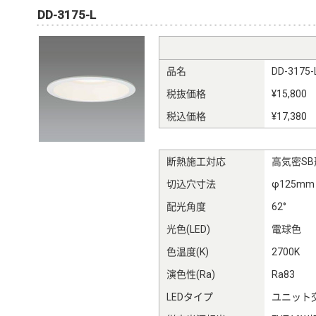
DD-3175-L
品名
DD-3175-
税抜価格
¥15,800
税込価格
¥17,380
断熱施工対応
高気密SB
切込穴寸法
φ125mm
配光角度
62°
光色(LED)
電球色
色温度(K)
2700K
演色性(Ra)
Ra83
LEDタイプ
ユニット