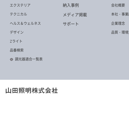
DD-3230-N
DD-3409-W
DD-3237-N
納入事例
エクステリア
会社概要
メディア掲載
テクニカル
本社・事業
ヘルス＆ウェルネス
企業理念
サポート
デザイン
品質・環境
Zライト
DD-3234-N
DD-3439-L
DD-3230-L
品番検索
調光器適合一覧表
DD-3439-N
DD-3237-W
DD-3211-W
DD-3346-N
DD-3208-N
DD-3438-L