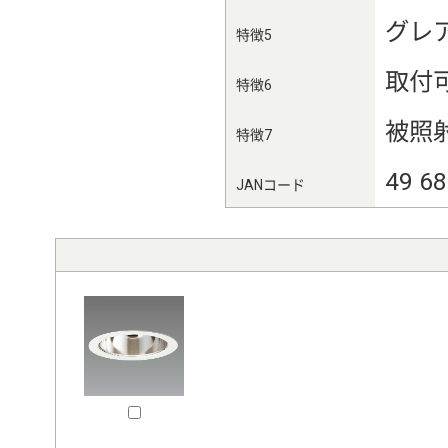
グレ
特徴5
取付
特徴6
被照射
特徴7
49 6
JANコード