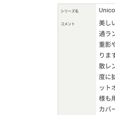
Uni
シリーズ名
美し
コメント
通ラ
重影
りま
散レ
度に
ット
様も
カバ