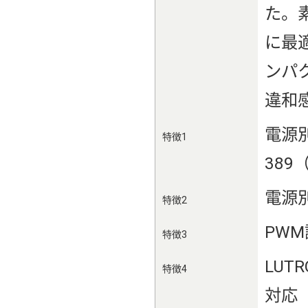
た。
に最
ンパ
違和
電源別
特徴1
389（
電源
特徴2
PWM
特徴3
LUT
特徴4
対応（