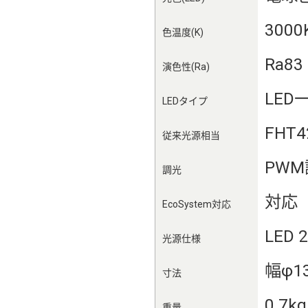
3000
色温度(K)
Ra83
演色性(Ra)
LED
LEDタイプ
FHT
従来光源相当
PW
調光
対応
EcoSystem対応
LED 
光源仕様
幅φ1
寸法
0.7kg
重量