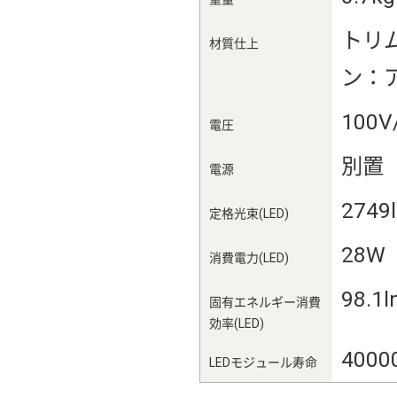
トリ
材質仕上
ン：
100V
電圧
別置
電源
2749
定格光束(LED)
28W
消費電力(LED)
98.1
固有エネルギー消費
効率(LED)
4000
LEDモジュール寿命