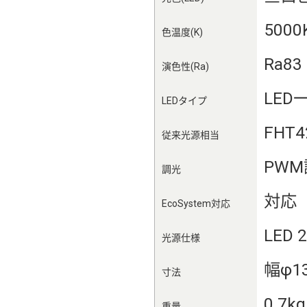
5000
色温度(K)
Ra83
演色性(Ra)
LED
LEDタイプ
FHT
従来光源相当
PW
調光
対応
EcoSystem対応
LED 
光源仕様
幅φ1
寸法
0.7kg
重量