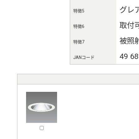
グレ
特徴5
取付
特徴6
被照射
特徴7
49 6
JANコード