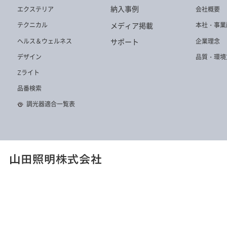
DD-3233-L
DD-3438-N
DD-3210-W
納入事例
エクステリア
会社概要
メディア掲載
テクニカル
本社・事業
ヘルス＆ウェルネス
企業理念
サポート
デザイン
品質・環境
Zライト
DD-3235-N
DD-3438-W
DD-3439-W
品番検索
調光器適合一覧表
DD-3213-L
DD-3212-W
DD-3231-W
DD-3213-W
DD-3235-W
DD-3438-L