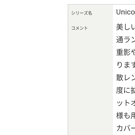
Uni
シリーズ名
美し
コメント
通ラ
重影
りま
散レ
度に
ット
様も
カバ