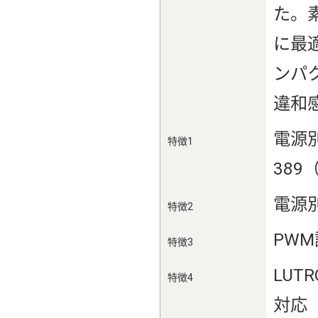
た。
に最
ンパ
違和
電源別
特徴1
389（
電源
特徴2
PWM
特徴3
LUT
特徴4
対応（