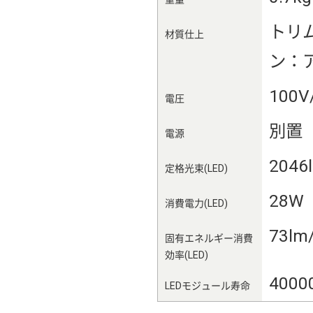
トリ
材質仕上
ン：
100V
電圧
別置
電源
2046
定格光束(LED)
28W
消費電力(LED)
73lm
固有エネルギー消費
効率(LED)
4000
LEDモジュール寿命