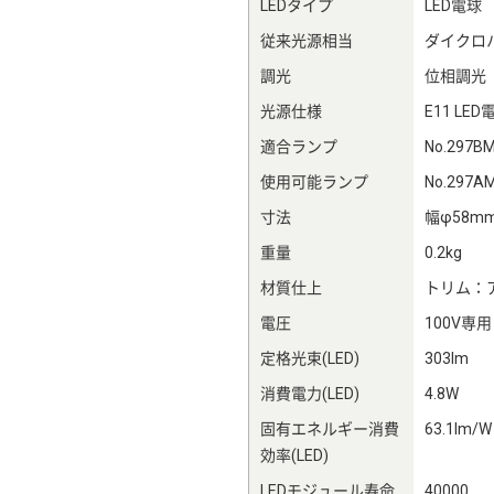
LEDタイプ
LED電球
従来光源相当
ダイクロ
調光
位相調光
光源仕様
E11 LED
適合ランプ
No.297B
使用可能ランプ
No.297A
寸法
幅φ58m
重量
0.2kg
材質仕上
トリム：
電圧
100V専用
定格光束(LED)
303lm
消費電力(LED)
4.8W
固有エネルギー消費
63.1lm/W
効率(LED)
LEDモジュール寿命
40000