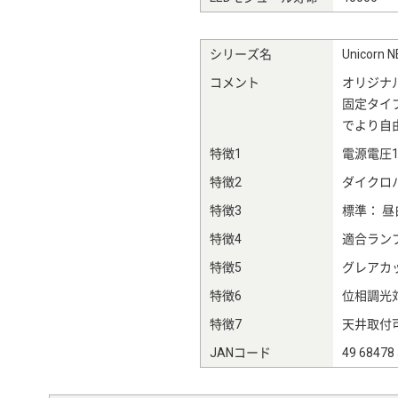
シリーズ名
Unicorn N
コメント
オリジナ
固定タイプ
でより自
特徴1
電源電圧1
特徴2
ダイクロ
特徴3
標準： 昼白
特徴4
適合ランプ（
特徴5
グレアカッ
特徴6
位相調光
特徴7
天井取付可
JANコード
49 68478