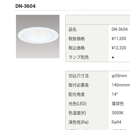
DN-3604
品名
DN-3604
税抜価格
¥11,200
税込価格
¥12,320
ランプ別売
●
切込穴寸法
φ50mm
取付必要高
140mm
配光角度
14°
光色(LED)
電球色
色温度(K)
3000K
演色性(Ra)
Ra94