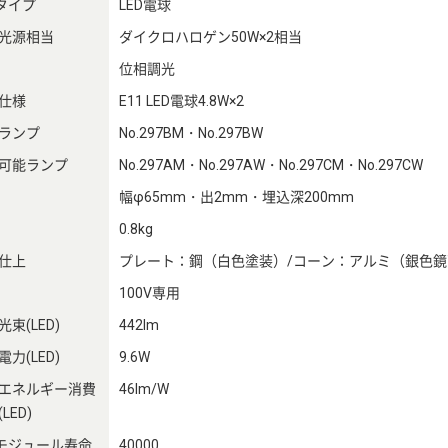
Dタイプ
LED電球
光源相当
ダイクロハロゲン50W×2相当
位相調光
仕様
E11 LED電球4.8W×2
ランプ
No.297BM・No.297BW
可能ランプ
No.297AM・No.297AW・No.297CM・No.297CW
幅φ65mm・出2mm・埋込深200mm
0.8kg
仕上
プレート：鋼（白色塗装）/コーン：アルミ（銀色
100V専用
束(LED)
442lm
力(LED)
9.6W
エネルギー消費
46lm/W
LED)
Dモジュール寿命
40000