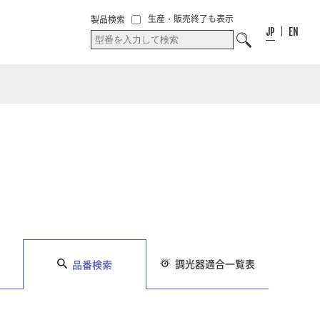
00
件
00
件
お気に入り
生産・販売終了も表示
製品検索
お気に入りリス
リスト
JP
EN
ト
調光器適合一覧表
品番検索