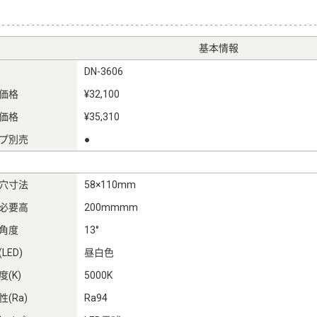
基本情報
DN-3606
価格
¥32,100
価格
¥35,310
プ別売
●
穴寸法
58×110mm
必要高
200mmmm
角度
13°
LED)
昼白色
(K)
5000K
(Ra)
Ra94