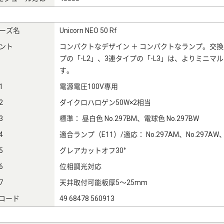
ーズ名
Unicorn NEO 50 Rf
ント
コンパクトなデザイン ＋ コンパクトなランプ。交
プの「-L2」、3連タイプの「-L3」は、よりミニ
す。
1
電源電圧100V専用
2
ダイクロハロゲン50W×2相当
3
標準： 昼白色 No.297BM、電球色 No.297BW
4
適合ランプ（E11）/適応： No.297AM、No.297AW、N
5
グレアカットオフ30°
6
位相調光対応
7
天井取付可能板厚5～25mm
Nコード
49 68478 560913