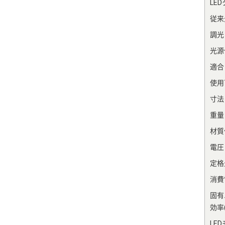
LE
従来
調光
光源
適合
使用
寸法
重量
材質
電圧
定格光
消費電
固有
効率(
LE