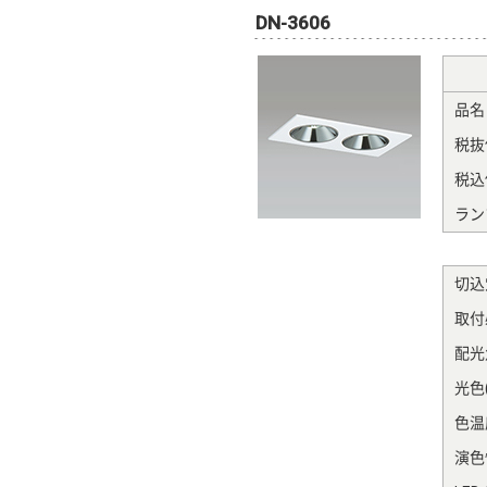
DN-3606
品名
税抜
税込
ラン
切込
取付
配光
光色(
色温度
演色性