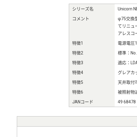
シリーズ名
Unicorn N
コメント
φ75交換型
てリニュ
アレスコ
特徴1
電源電圧1
特徴2
標準：No
特徴3
適応：LD
特徴4
グレアカッ
特徴5
天井取付可
特徴6
被照射物近
JANコード
49 68478