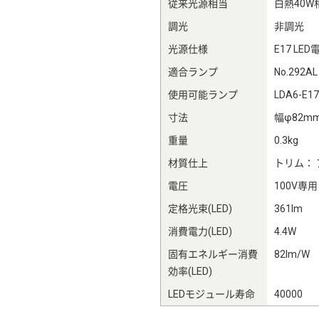
従来光源相当
白熱40W
調光
非調光
光源仕様
E17 LED
適合ランプ
No.29
使用可能ランプ
LDA6-
寸法
幅φ82m
重量
0.3kg
材質仕上
トリム：
電圧
100V専用
定格光束(LED)
361lm
消費電力(LED)
4.4W
固有エネルギー消費
82lm/W
効率(LED)
LEDモジュール寿命
40000