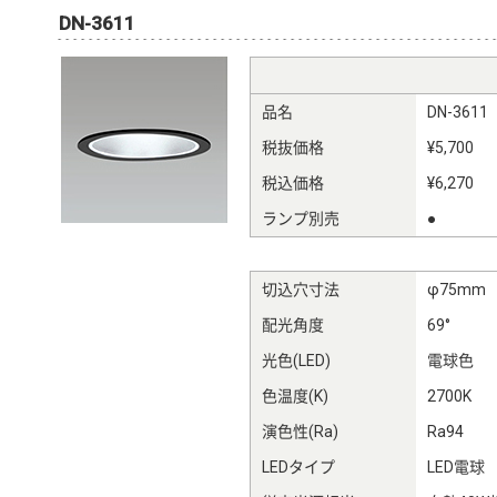
DN-3611
品名
DN-3611
税抜価格
¥5,700
税込価格
¥6,270
ランプ別売
●
切込穴寸法
φ75mm
配光角度
69°
光色(LED)
電球色
色温度(K)
2700K
演色性(Ra)
Ra94
LEDタイプ
LED電球