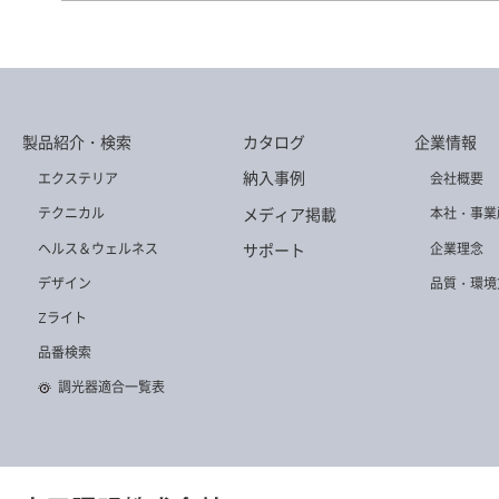
DD-3666-LL
DD-3660-LL
DD-3663-L
製品紹介・検索
カタログ
企業情報
納入事例
エクステリア
会社概要
メディア掲載
テクニカル
本社・事業
ヘルス＆ウェルネス
企業理念
サポート
デザイン
品質・環境
Zライト
品番検索
調光器適合一覧表