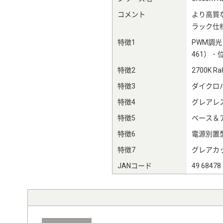
コメント
より高質
ラック仕
特徴1
PWM調光：
461）・位
特徴2
2700K Ra
特徴3
ダイクロ
特徴4
グレアレ
特徴5
ベース＆
特徴6
電源別置
特徴7
グレアカッ
JANコード
49 68478