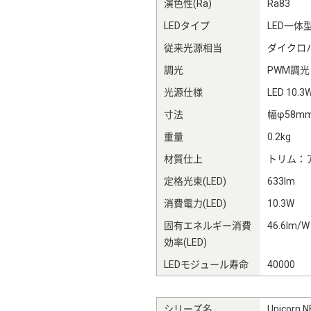
演色性(Ra)
Ra83
LEDタイプ
LED一体
従来光源相当
ダイクロ
調光
PWM調光
光源仕様
LED 10.3
寸法
幅φ58m
重量
0.2kg
材質仕上
トリム：
定格光束(LED)
633lm
消費電力(LED)
10.3W
固有エネルギー消費
46.6lm/W
効率(LED)
LEDモジュール寿命
40000
シリーズ名
Unicorn N