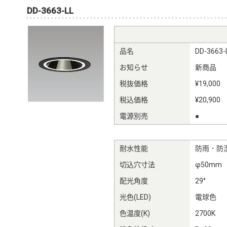
DD-3663-LL
品名
DD-3663-
お知らせ
新商品
税抜価格
¥19,000
税込価格
¥20,900
電源別売
●
耐水性能
防雨・防
切込穴寸法
φ50mm
配光角度
29°
光色(LED)
電球色
色温度(K)
2700K