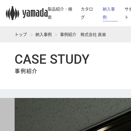
製品紹介・検
カタロ
納入事
サ
索
グ
例
ト
トップ
納入事例
事例紹介 株式会社 廣瀨
CASE STUDY
事例紹介