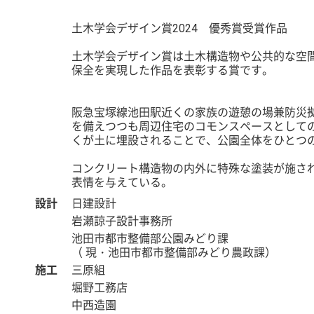
土木学会デザイン賞2024 優秀賞受賞作品
土木学会デザイン賞は土木構造物や公共的な空
保全を実現した作品を表彰する賞です。
阪急宝塚線池田駅近くの家族の遊憩の場兼防災
を備えつつも周辺住宅のコモンスペースとして
くが土に埋設されることで、公園全体をひとつ
コンクリート構造物の内外に特殊な塗装が施さ
表情を与えている。
設計
日建設計
岩瀬諒子設計事務所
池田市都市整備部公園みどり課
（ 現・池田市都市整備部みどり農政課）
施工
三原組
堀野工務店
中西造園