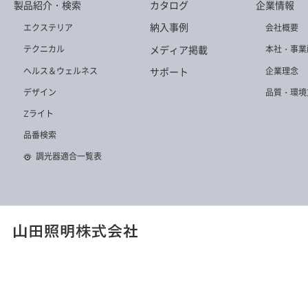
製品紹介・検索
カタログ
企業情報
Z-B12 B
Z-B16 SL
Z-10RB
納入事例
エクステリア
会社概要
メディア掲載
テクニカル
本社・事業
ヘルス＆ウェルネス
企業理念
サポート
デザイン
品質・環境
Zライト
Z-B17 B
ZM-025 B
Z-10RSL
品番検索
調光器適合一覧表
Z-90 B
Z-S5000NB
Z-10RFB