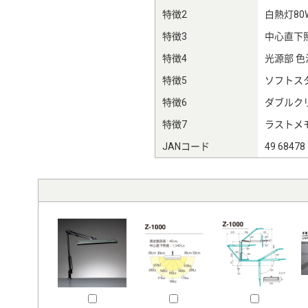
特徴2
白熱灯80
特徴3
中心直下照
特徴4
光源部 色
特徴5
ソフトス
特徴6
ダブルク
特徴7
ラストメ
JANコード
49 68478