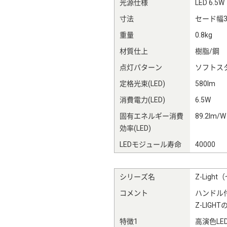
光源仕様
LED 6.5W
寸法
セード幅3
重量
0.8kg
材質仕上
樹脂/鋼
点灯パターン
ソフトス
定格光束(LED)
580lm
消費電力(LED)
6.5W
固有エネルギー消費
89.2lm/W
効率(LED)
LEDモジュール寿命
40000
シリーズ名
Z-Ligh
コメント
ハンドル
Z-LIG
特徴1
高演色LE