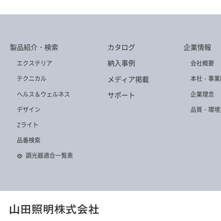
製品紹介・検索
カタログ
企業情報
Z-C30 W
Z-208PROB
Z-10RFB
納入事例
エクステリア
会社概要
メディア掲載
テクニカル
本社・事業
ヘルス＆ウェルネス
企業理念
サポート
デザイン
品質・環境
Zライト
Z-B17 B
Z-W3000W
Z-B12 B
品番検索
調光器適合一覧表
ZR-2NL W
Z-108NGY
Z-A17 B