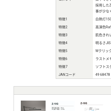
採用した
事が少な
特徴1
白熱灯15
特徴2
高演色Ra
特徴3
肌色きれ
特徴4
明るさJI
特徴5
Wクリック
特徴6
ラストメ
特徴7
ソフトス
JANコード
49 68478