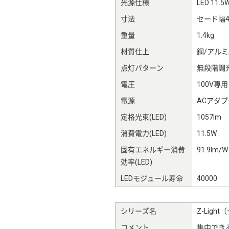
光源仕様
LED 11.5
寸法
セード幅4
重量
1.4kg
材質仕上
鋼/アルミ
点灯パターン
無段階調光
電圧
100V専用
電源
ACアダ
定格光束(LED)
1057lm
消費電力(LED)
11.5W
固有エネルギー消費
91.9lm/W
効率(LED)
LEDモジュール寿命
40000
シリーズ名
Z-Ligh
コメント
集中でき