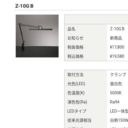
Z-10G B
品名
Z-10G B
お知らせ
新商品
税抜価格
¥17,800
税込価格
¥19,580
取付方法
クランプ
光色(LED)
昼白色
色温度(K)
5000K
演色性(Ra)
Ra94
LEDタイプ
LED一体
従来光源相当
白熱150