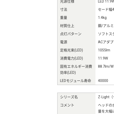
光源仕様
LED 11.9
寸法
セード幅4
重量
1.4kg
材質仕上
鋼/アルミ
点灯パターン
ソフトスタ
電源
ACアダ
定格光束(LED)
1055lm
消費電力(LED)
11.9W
固有エネルギー消費
88.7lm/W
効率(LED)
LEDモジュール寿命
40000
シリーズ名
Z-Ligh
コメント
ヘッドの水
量を大幅