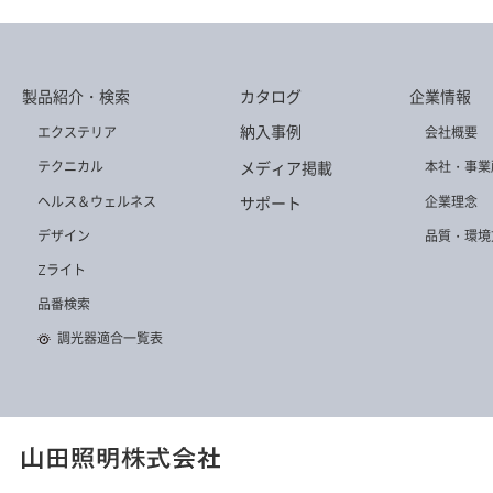
製品紹介・検索
カタログ
企業情報
Z-B18 W
Z-C30 B
Z-A30 B
納入事例
エクステリア
会社概要
メディア掲載
テクニカル
本社・事業
ヘルス＆ウェルネス
企業理念
サポート
デザイン
品質・環境
Zライト
Z-B12 W
Z-90 W
Z-S5000NW
品番検索
調光器適合一覧表
Z-C30 W
Z-10RFB
Z-10RW