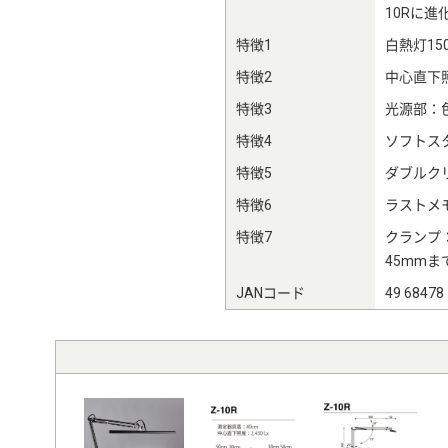
10Rに進
特徴1
白熱灯15
特徴2
中心直下照
特徴3
光源部：色
特徴4
ソフトスタ
特徴5
ダブルクリ
特徴6
ラストメ
特徴7
クランプ
45mmま
JANコード
49 68478