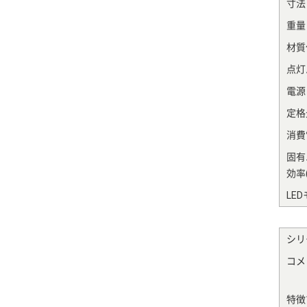
寸法
重量
材質
点灯
電源
定格光
消費電
固有
効率(
LE
シリ
コメ
特徴