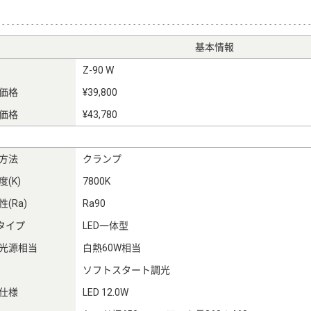
基本情報
Z-90 W
価格
¥39,800
価格
¥43,780
方法
クランプ
(K)
7800K
(Ra)
Ra90
Dタイプ
LED一体型
光源相当
白熱60W相当
ソフトスタート調光
仕様
LED 12.0W