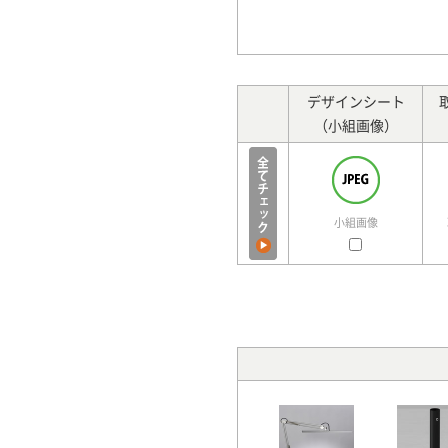
デザインシート
（小組画像）
小組画像