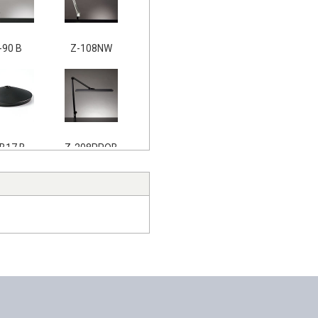
-90 B
Z-108NW
B17 B
Z-208PROB
B17 W
Z-S7000B