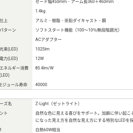
セード幅450mm・アーム長360＋460mm
1.4kg
仕上
アルミ・樹脂・亜鉛ダイキャスト・鋼
パターン
ソフトスタート機能（100～10％無段階調光）
ACアダプター
束(LED)
1025lm
力(LED)
12W
エネルギー消費
85.4lm/W
LED)
Dモジュール寿命
40000
ーズ名
Z-Light（ゼットライト）
ント
自然な色に見える喜びをサポート。加齢に伴い起こ
になった見え方を自然な見え方にする特別なLEDを
1
白熱60W相当