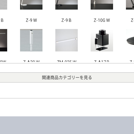
 B
Z-9 W
Z-9 B
Z-10G W
Z
00W
Z-A30 W
ZM-025 W
Z-A17 B
Z-
関連商品カテゴリーを見る
OIIB
Z-10RB
Z-C2 SL
Z-37RLB
Z-