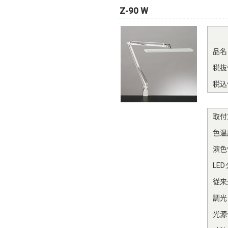
Z-90 W
品名
税抜
税込
取付
色温度
演色性
LE
従来
調光
光源