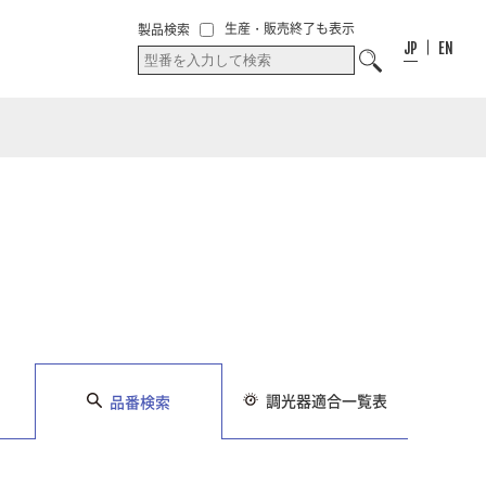
00
件
00
件
お気に入り
生産・販売終了も表示
製品検索
お気に入りリス
リスト
JP
EN
ト
調光器適合一覧表
品番検索