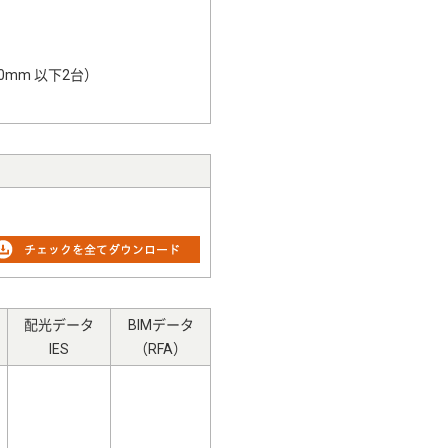
0mm 以下2台）
配光データ
BIMデータ
IES
（RFA）