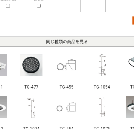
同じ種類の商品を見る
81
TG-477
TG-455
TG-1054
T
82
TG-1074
TG-454
TG-1076
T