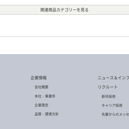
関連商品カテゴリーを見る
64
TG-1055
TG-492
TG-430
T
73
TG-248
TG-231
TG-399
T
企業情報
ニュース＆イン
リクルート
会社概要
本社・事業所
新卒採用
企業理念
キャリア採用
品質・環境方針
先輩からのメッ
59
TG-382
TG-400
TG-487
T