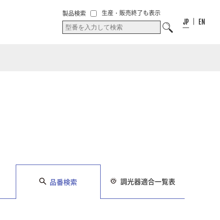
00
件
00
件
お気に入り
生産・販売終了も表示
製品検索
お気に入りリス
リスト
JP
EN
ト
調光器適合一覧表
品番検索