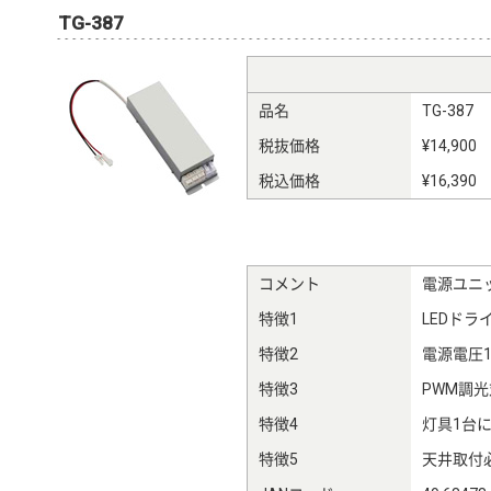
TG-387
品名
TG-387
税抜価格
¥14,900
税込価格
¥16,390
コメント
電源ユニ
特徴1
LEDドラ
特徴2
電源電圧1
特徴3
PWM調光
特徴4
灯具1台
特徴5
天井取付必