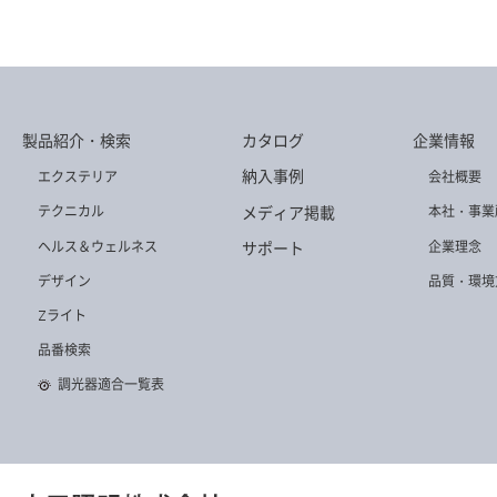
TG-1049
TG-460
TG-445
製品紹介・検索
カタログ
企業情報
TG-1053
TG-462
TG-1039
納入事例
エクステリア
会社概要
メディア掲載
テクニカル
本社・事業
ヘルス＆ウェルネス
企業理念
サポート
デザイン
品質・環境
Zライト
TG-1065
TG-438
TG-311
品番検索
調光器適合一覧表
TG-490
TG-397
TG-1076