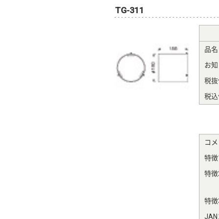
TG-311
品名
お知
税抜
税込
コメ
特徴
特徴
特徴
JA