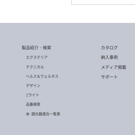
TG-484
TG-4
TG-412
TG-4
製品紹介・検索
カタログ
納入事例
エクステリア
メディア掲載
テクニカル
ヘルス＆ウェルネス
サポート
デザイン
TG-430
TG-10
Zライト
品番検索
調光器適合一覧表
TG-449
TG-10