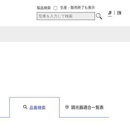
00
件
00
件
お気に入り
生産・販売終了も表示
製品検索
お気に入りリス
リスト
JP
EN
ト
調光器適合一覧表
品番検索