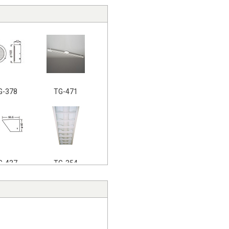
G-378
TG-471
G-437
TG-354