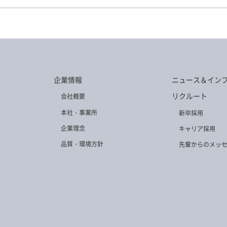
78
TG-1039
TG-1071
TG-1063
TG
82
TG-455
TG-1023
TG-1032
TG
企業情報
ニュース＆イン
リクルート
会社概要
本社・事業所
新卒採用
企業理念
キャリア採用
品質・環境方針
先輩からのメッ
49
TG-1038
TG-474
TG-409
T
50
TG-423
TG-249
TG-383
TG