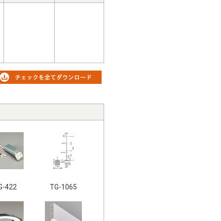
G-422
TG-1065