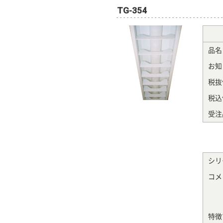
TG-354
品名
お知
税抜
税込
受注
シリ
コメ
特徴