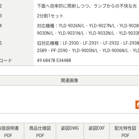
2
下面へ効率的に照射しつつ、ランプからの不快な光
3
2分割1セット
4
対応機種：YLD-9026N/L・YLD-9027N/L・YLD-9028N
9030N/L・YLD-9031N/L・YLD-9032N/L・YLD-9033
5
旧対応機種：LF-2930・LF-2931・LF-2932・LF-2938
2589・PF-2590・YLD-9005N/L・YLD-9006N/L・YLD
Nコード
49 68478 534488
関連画像
取扱説明書
商品仕様図
姿図DWG
姿図DXF
配光特性図
PDF
PDF
PDF