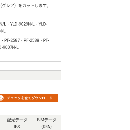
（グレア）をカットします。
/L・YLD-9029N/L・YLD-
N/L
・PF-2587・PF-2588・PF-
-9007N/L
配光データ
BIMデータ
IES
（RFA）