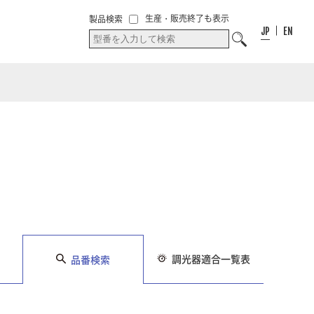
00
件
00
件
お気に入り
生産・販売終了も表示
製品検索
お気に入りリス
リスト
JP
EN
ト
調光器適合一覧表
品番検索