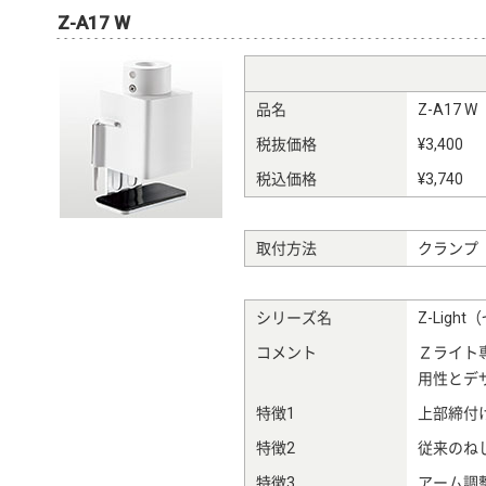
Z-A17 W
品名
Z-A17 W
税抜価格
¥3,400
税込価格
¥3,740
取付方法
クランプ
シリーズ名
Z-Ligh
コメント
Ｚライト
用性とデ
特徴1
上部締付
特徴2
従来のね
特徴3
アーム調