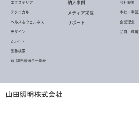
Z-B16 W
Z-A21
Z-B17 B
納入事例
エクステリア
会社概要
メディア掲載
テクニカル
本社・事業
ヘルス＆ウェルネス
企業理念
サポート
デザイン
品質・環境
Zライト
Z-A30 W
Z-C30 B
Z-108NB
品番検索
調光器適合一覧表
Z-6700 B
ZR-2NL B
Z-37RLB
Z-A17 B
Z-10G SL
Z-B16 B