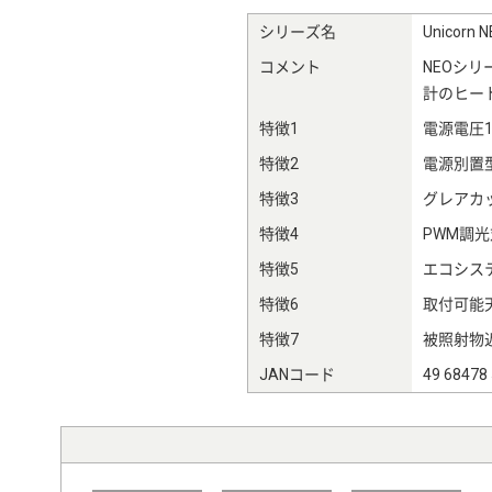
シリーズ名
Unicor
コメント
NEOシ
計のヒー
特徴1
電源電圧10
特徴2
電源別置
特徴3
グレアカッ
特徴4
PWM調光
特徴5
エコシステ
特徴6
取付可能天
特徴7
被照射物近
JANコード
49 68478