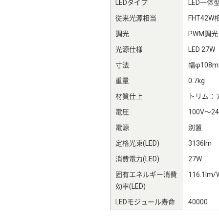
LEDタイプ
LED一体
従来光源相当
FHT42W
調光
PWM調光
光源仕様
LED 27W
寸法
幅φ108
重量
0.7kg
材質仕上
トリム：
電圧
100V～24
電源
別置
定格光束(LED)
3136lm
消費電力(LED)
27W
固有エネルギー消費
116.1lm/
効率(LED)
LEDモジュール寿命
40000