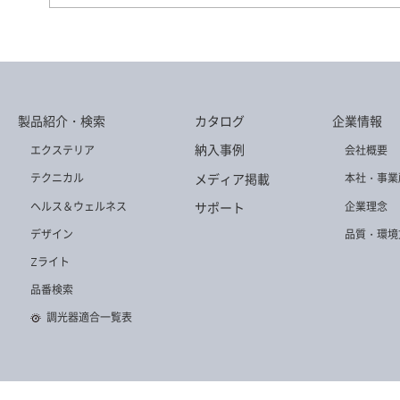
DD-3578-LL
DD-3507-LL
DD-3512-L
製品紹介・検索
カタログ
企業情報
DD-3520-LL
DD-3528-L
DD-3502-WW
納入事例
エクステリア
会社概要
メディア掲載
テクニカル
本社・事業
ヘルス＆ウェルネス
企業理念
サポート
デザイン
品質・環境
Zライト
DD-3540-L
DD-3503-LL
DD-3575-WW
品番検索
調光器適合一覧表