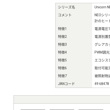
シリーズ名
Unicor
コメント
NEOシ
計のヒー
特徴1
電源電圧10
特徴2
電源別置
特徴3
グレアカッ
特徴4
PWM調光
特徴5
エコシステ
特徴6
取付可能天
特徴7
被照射物近
JANコード
49 68478