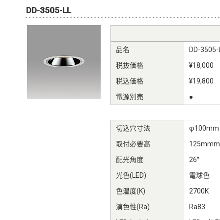
DD-3505-LL
品名
DD-3505-
税抜価格
¥18,000
税込価格
¥19,800
電源別売
●
切込穴寸法
φ100mm
取付必要高
125mm
配光角度
26°
光色(LED)
電球色
色温度(K)
2700K
演色性(Ra)
Ra83