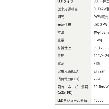
LEDタイプ
LED一体
従来光源相当
FHT42W
調光
PWM調光
光源仕様
LED 27W
寸法
幅φ108
重量
0.7kg
材質仕上
トリム：
電圧
100V～24
電源
別置
定格光束(LED)
2172lm
消費電力(LED)
27W
固有エネルギー消費
80.4lm/W
効率(LED)
LEDモジュール寿命
40000