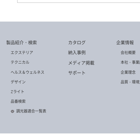
DD-3519-LL
DD-3501-WW
DD-3504-L
製品紹介・検索
カタログ
企業情報
DD-3508-LL
DD-3494-N
DD-3507-L
納入事例
エクステリア
会社概要
メディア掲載
テクニカル
本社・事業
ヘルス＆ウェルネス
企業理念
サポート
デザイン
品質・環境
Zライト
DD-3539-N
DD-3504-W
DD-3575-W
品番検索
調光器適合一覧表