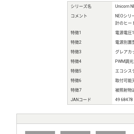
シリーズ名
Unicor
コメント
NEOシ
計のヒー
特徴1
電源電圧10
特徴2
電源別置
特徴3
グレアカッ
特徴4
PWM調光
特徴5
エコシステ
特徴6
取付可能天
特徴7
被照射物近
JANコード
49 68478