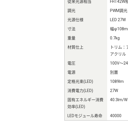
従来光源相当
FHT42W
調光
PWM調光
光源仕様
LED 27W
寸法
幅φ108
重量
0.7kg
材質仕上
トリム：
アクリル
電圧
100V～24
電源
別置
定格光束(LED)
1089lm
消費電力(LED)
27W
固有エネルギー消費
40.3lm/W
効率(LED)
LEDモジュール寿命
40000