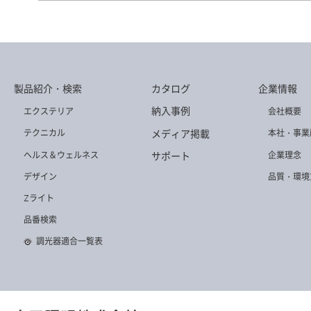
DD-3490-WW
DD-3585-N
DD-3586-N
製品紹介・検索
カタログ
企業情報
DD-3576-L
DD-3579-N
DD-3576-WW
納入事例
エクステリア
会社概要
メディア掲載
テクニカル
本社・事業
ヘルス＆ウェルネス
企業理念
サポート
デザイン
品質・環境
Zライト
DD-3508-WW
DD-3509-N
DD-3493-WW
品番検索
調光器適合一覧表
DD-3577-LL
DD-3505-N
DD-3492-L