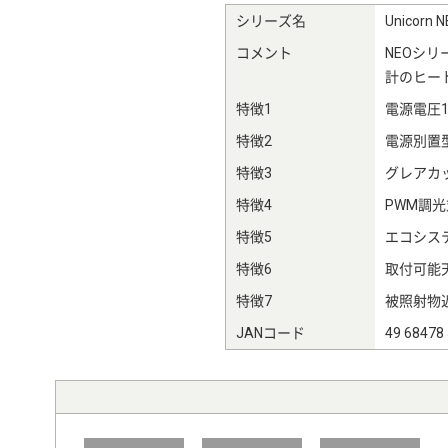
シリーズ名
Unicor
コメント
NEOシ
計のヒー
特徴1
電源電圧10
特徴2
電源別置
特徴3
グレアカッ
特徴4
PWM調光
特徴5
エコシステ
特徴6
取付可能天
特徴7
被照射物近
JANコード
49 68478