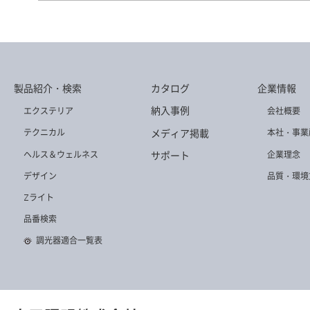
DD-3518-LL
DD-3538-LL
DD-3547-LL
製品紹介・検索
カタログ
企業情報
DD-3512-N
DD-3586-N
DD-3522-L
納入事例
エクステリア
会社概要
メディア掲載
テクニカル
本社・事業
ヘルス＆ウェルネス
企業理念
サポート
デザイン
品質・環境
Zライト
DD-3519-LL
DD-3521-LL
DD-3587-N
品番検索
調光器適合一覧表
DD-3538-L
DD-3586-WW
DD-3537-L