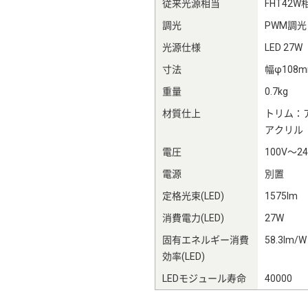
従来光源相当
FHT42W
調光
PWM調光
光源仕様
LED 27W
寸法
幅φ108
重量
0.7kg
材質仕上
トリム：
アクリル
電圧
100V～24
電源
別置
定格光束(LED)
1575lm
消費電力(LED)
27W
固有エネルギー消費
58.3lm/W
効率(LED)
LEDモジュール寿命
40000