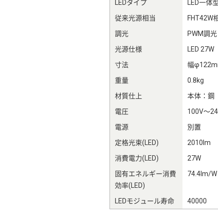
LEDタイプ
LED一体
従来光源相当
FHT42W
調光
PWM調光
光源仕様
LED 27W
寸法
幅φ122
重量
0.8kg
材質仕上
本体：鋼
電圧
100V～24
電源
別置
定格光束(LED)
2010lm
消費電力(LED)
27W
固有エネルギー消費
74.4lm/W
効率(LED)
LEDモジュール寿命
40000