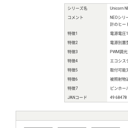
シリーズ名
Unicor
コメント
NEOシ
計のヒー
特徴1
電源電圧10
特徴2
電源別置
特徴3
PWM調光
特徴4
エコシステ
特徴5
取付可能天
特徴6
被照射物近
特徴7
ピンホー
JANコード
49 68478