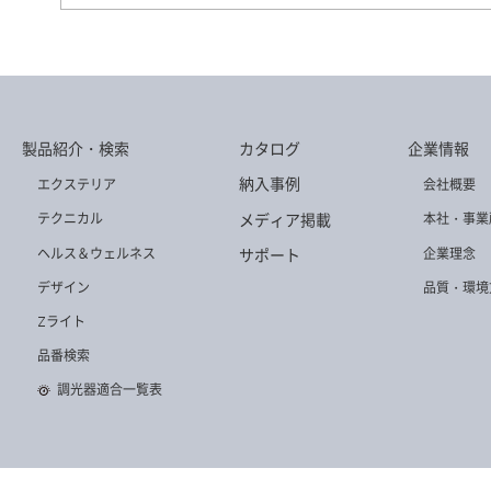
DD-3584-L
DD-3587-WW
DD-3504-L
製品紹介・検索
カタログ
企業情報
DD-3584-W
DD-3578-LL
DD-3519-L
納入事例
エクステリア
会社概要
メディア掲載
テクニカル
本社・事業
ヘルス＆ウェルネス
企業理念
サポート
デザイン
品質・環境
Zライト
DD-3537-W
DD-3498-N
DD-3578-N
品番検索
調光器適合一覧表