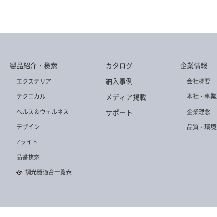
DD-3524-LL
DD-3585-W
DD-3579-N
製品紹介・検索
カタログ
企業情報
DD-3493-LL
DD-3587-WW
DD-3508-N
納入事例
エクステリア
会社概要
メディア掲載
テクニカル
本社・事業
ヘルス＆ウェルネス
企業理念
サポート
デザイン
品質・環境
Zライト
DD-3586-W
DD-3540-L
DD-3523-LL
品番検索
調光器適合一覧表