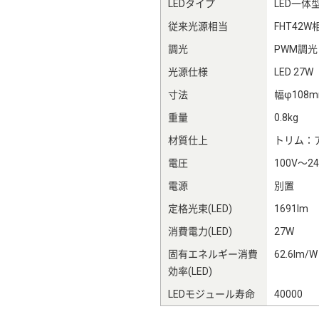
LEDタイプ
LED一体
従来光源相当
FHT42W
調光
PWM調光
光源仕様
LED 27W
寸法
幅φ108
重量
0.8kg
材質仕上
トリム：
電圧
100V～24
電源
別置
定格光束(LED)
1691lm
消費電力(LED)
27W
固有エネルギー消費
62.6lm/W
効率(LED)
LEDモジュール寿命
40000