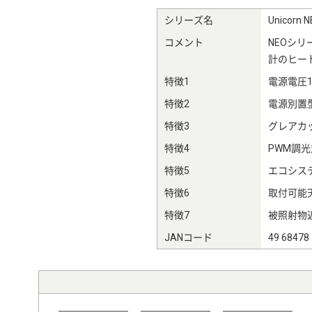
シリーズ名
Unicor
コメント
NEOシ
計のヒー
特徴1
電源電圧10
特徴2
電源別置
特徴3
グレアカッ
特徴4
PWM調光
特徴5
エコシステ
特徴6
取付可能天
特徴7
被照射物近
JANコード
49 68478