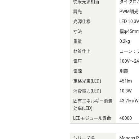
従来光源相当
ダイクロ
調光
PWM調光
光源仕様
LED 10.3
寸法
幅φ45m
重量
0.2kg
材質仕上
コーン：
電圧
100V～24
電源
別置
定格光束(LED)
451lm
消費電力(LED)
10.3W
固有エネルギー消費
43.7lm/W
効率(LED)
LEDモジュール寿命
40000
シリーズ名
Monop