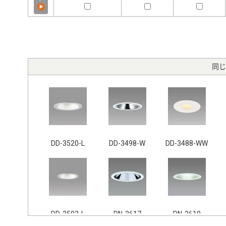
同じ
DD-3520-L
DD-3498-W
DD-3488-WW
DD-3503-L
DN-3617
DN-3610