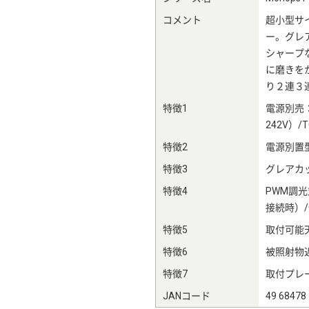
コメント
超小型サ
ー。グレ
シャープ
に磨きを
り２連３
特徴1
電源別売：T
242V）
特徴2
電源別置
特徴3
グレアカッ
特徴4
PWM調光
接続時）/
特徴5
取付可能天
特徴6
被照射物近
特徴7
取付プレー
JANコード
49 68478