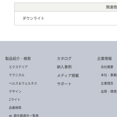
関連商
ダウンライト
DD-3506-WW
DD-3232-L
DD-3637
製品紹介・検索
カタログ
企業情報
DD-3684-L
DD-3175-L
DD-3234-N
納入事例
エクステリア
会社概要
メディア掲載
テクニカル
本社・事業
ヘルス＆ウェルネス
企業理念
サポート
デザイン
品質・環境
Zライト
DD-3541-L
DD-3581-W
DD-3509-L
品番検索
調光器適合一覧表